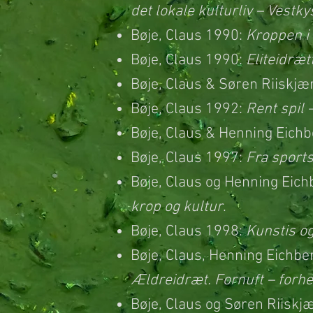
det lokale kulturliv – Vestky
Bøje, Claus 1990:
Kroppen i 
Bøje, Claus 1990:
Eliteidræ
Bøje, Claus & Søren Riiskjæ
Bøje, Claus 1992:
Rent spil 
Bøje, Claus & Henning Eichb
Bøje, Claus 1997:
Fra sports
Bøje, Claus og Henning Eic
krop og kultur
.
Bøje, Claus 1998:
Kunstis og
Bøje, Claus, Henning Eichbe
Ældreidræt. Fornuft – forh
Bøje, Claus og Søren Riiskj