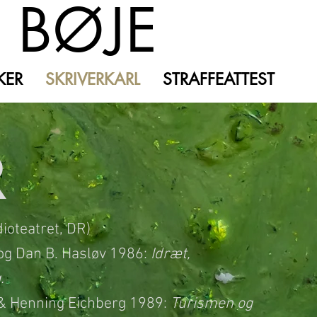
 BØJE
KER
SKRIVERKARL
STRAFFEATTEST
R
dioteatret, DR)
 og Dan B. Hasløv 1986:
Idræt,
.
 & Henning Eichberg 1989:
Turismen og