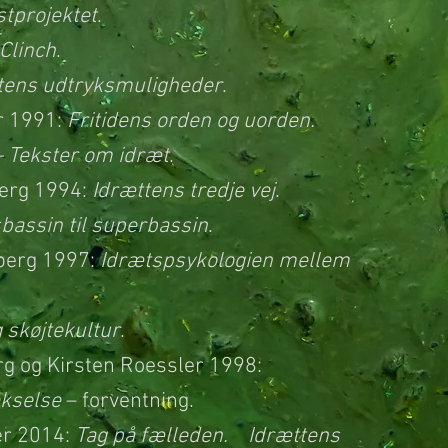
stprojektet
.
Clinch
.
ttens udtryksmuligheder
.
r 1991:
Fritidens orden og uorden.
– Tekster om idræt
.
erg 1994:
Idrættens tredje vej
.
bassin til superbassin
.
hberg 1997:
Idrætspsykologien mellem
 skøjtekultur
.
rg og Kirsten Roessler 1998:
ekselse
– forventning.
ær 2014:
Tag på fælleden.
Idrættens